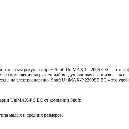
стинчатым рекуператором Shuft UniMAX-P 2200SE EC – это эф
т из помещения загрязненный воздух, очищая его и извлекая из
сходы на электроэнергию. Shuft UniMAX-P 2200SE EC – это удо
ерии UniMAX-P S EC от компании Shuft:
ипа малых и средних размеров.