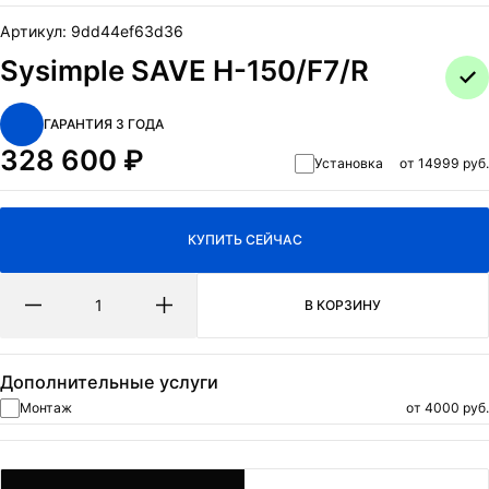
ОТПРАВИТЬ
Артикул:
9dd44ef63d36
Нажимая на кнопку Отправить я даю согласие на обработку
Sysimple SAVE H-150/F7/R
персональных данных
и
политикa конфиденциальности.
ГАРАНТИЯ 3 ГОДА
328 600
₽
Установка
от 14999 руб.
КУПИТЬ СЕЙЧАС
В КОРЗИНУ
Дополнительные услуги
Монтаж
от 4000 руб.