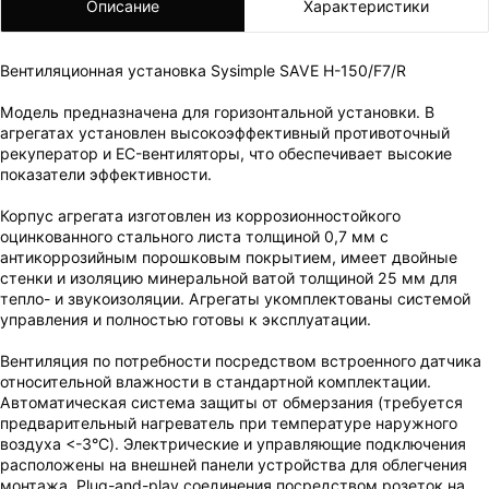
Описание
Характеристики
Вентиляционная установка Sysimple SAVE H-150/F7/R
Модель предназначена для горизонтальной установки. В
агрегатах установлен высокоэффективный противоточный
рекуператор и EC-вентиляторы, что обеспечивает высокие
показатели эффективности.
ВАШ ЗАКАЗ УСПЕШНО ОФОРМЛЕН!
Корпус агрегата изготовлен из коррозионностойкого
ЧТО-ТО ПОШЛО НЕ ТАК!
оцинкованного стального листа толщиной 0,7 мм c
антикоррозийным порошковым покрытием, имеет двойные
Пожалуйста повторите попытку позже.
стенки и изоляцию минеральной ватой толщиной 25 мм для
Мы скоро свяжемся с вами.
тепло- и звукоизоляции. Агрегаты укомплектованы системой
управления и полностью готовы к эксплуатации.
Вентиляция по потребности посредством встроенного датчика
относительной влажности в стандартной комплектации.
Автоматическая система защиты от обмерзания (требуется
предварительный нагреватель при температуре наружного
воздуха <-3°C). Электрические и управляющие подключения
расположены на внешней панели устройства для облегчения
монтажа. Plug-and-play cоединения посредством розеток на