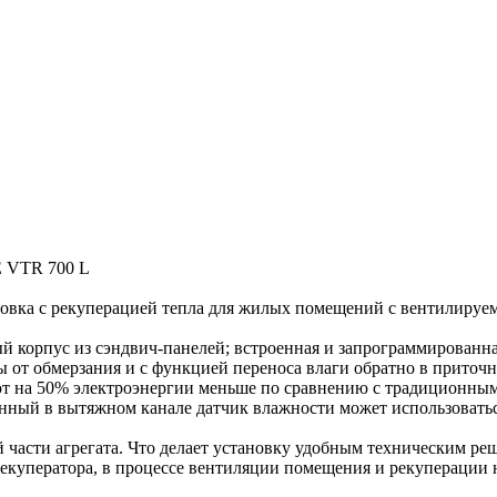
E VTR 700 L
ка с рекуперацией тепла для жилых помещений с вентилируемо
ый корпус из сэндвич-панелей; встроенная и запрограммирован
 от обмерзания и с функцией переноса влаги обратно в приточн
т на 50% электроэнергии меньше по сравнению с традиционным
оенный в вытяжном канале датчик влажности может использовать
 части агрегата. Что делает установку удобным техническим ре
рекуператора, в процессе вентиляции помещения и рекуперации 