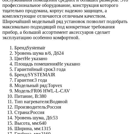
профессиональное оборудование, конструкция которого
тщательно продумана, корпус надежно защищен, а
комплектующие отличаются отличным качеством.
Широчайший модельный ряд установок позволит подобрать
максимально подходящий под конкретные требования
прибор, а большой ассортимент аксессуаров сделает
эксплуатацию особенно комфортной.
Бренд
Systemair
Уровень шума в/б, Дб
24
Цвет
Не указано
Площадь помешения
Не указано
Гарантийный срок
3 года
Бренд:
SYSTEMAIR
Гарантия:
3 года
Модельный ряд:
Topvex
Модель:
FR06 HWL-L-CAV
Питание, В:
380
Тип нагревателя:
Водяной
Производитель:
Россия
Страна:
Россия
Уровень шума, Дб:
53
Высота, мм:
640
Ширина, мм:
1315
Глубина, мм:
2160