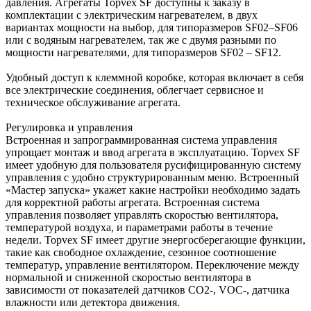
давления. Агрегаты Topvex SF доступны к заказу в
комплектации с электрическим нагревателем, в двух
вариантах мощности на выбор, для типоразмеров SF02–SF06
или с водяным нагревателем, так же с двумя разными по
мощности нагревателями, для типоразмеров SF02 – SF12.
Удобный доступ к клеммной коробке, которая включает в себя
все электрические соединения, облегчает сервисное и
техническое обслуживание агрегата.
Регулировка и управления
Встроенная и запрограммированная система управления
упрощает монтаж и ввод агрегата в эксплуатацию. Topvex SF
имеет удобную для пользователя русифицированную систему
управления с удобно структурированным меню. Встроенный
«Мастер запуска» укажет какие настройки необходимо задать
для корректной работы агрегата. Встроенная система
управления позволяет управлять скоростью вентилятора,
температурой воздуха, и параметрами работы в течение
недели. Topvex SF имеет другие энергосберегающие функции,
такие как свободное охлаждение, сезонное соотношение
температур, управление вентилятором. Переключение между
нормальной и сниженной скоростью вентилятора в
зависимости от показателей датчиков CO2-, VOC-, датчика
влажности или детектора движения.