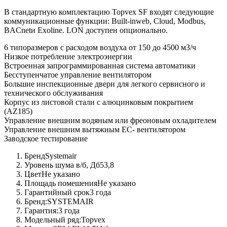
В стандартную комплектацию Topvex SF входят следующие
коммуникационные функции: Built-inweb, Cloud, Modbus,
BACnetи Exoline. LON доступен опционально.
6 типоразмеров с расходом воздуха от 150 до 4500 м3/ч
Низкое потребление электроэнергии
Встроенная запрограммированная система автоматики
Бесступенчатое управление вентилятором
Большие инспекционные двери для легкого сервисного и
технического обслуживания
Корпус из листовой стали с алюцинковым покрытием
(AZ185)
Управление внешним водяным или фреоновым охладителем
Управление внешним вытяжным EC- вентилятором
Заводское тестирование
Бренд
Systemair
Уровень шума в/б, Дб
53,8
Цвет
Не указано
Площадь помешения
Не указано
Гарантийный срок
3 года
Бренд:
SYSTEMAIR
Гарантия:
3 года
Модельный ряд:
Topvex