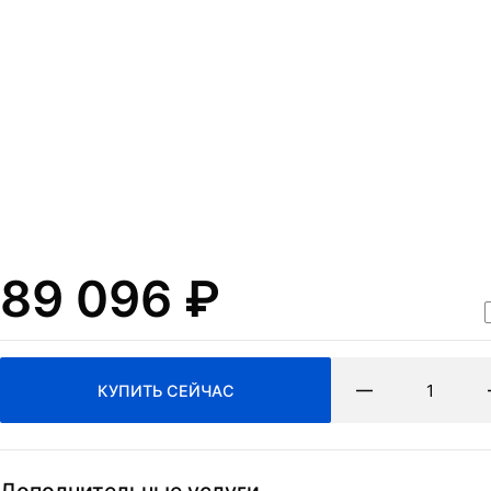
Нажимая на кнопку Отпр
согласие на обработку
п
ОТПРАВИТЬ
и
политикa конфиденциа
89 096
₽
КУПИТЬ СЕЙЧАС