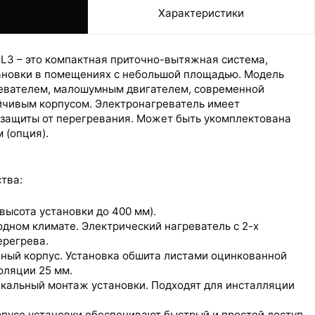
е
Характеристики
0 L3 – это компактная приточно-вытяжная система,
ановки в помещениях с небольшой площадью. Модель
евателем, малошумным двигателем, современной
йчивым корпусом. Электронагреватель имеет
 защиты от перегревания. Может быть укомплектована
 (опция).
тва:
ДЕМОНТАЖ
высота установки до 400 мм).
дном климате. Электрический нагреватель с 2-х
ерегрева.
нный корпус. Установка обшита листами оцинкованной
оляции 25 мм.
икальный монтаж установки. Подходят для инсталляции
пусе установки обеспечивают быстрый и простой доступ