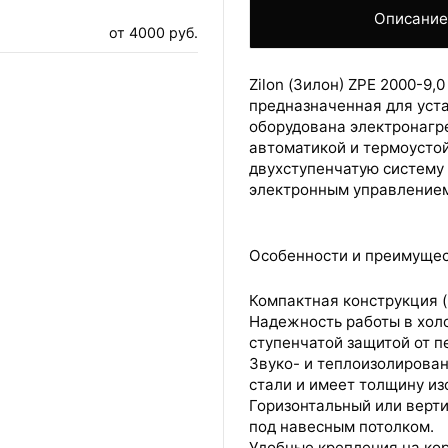
Описани
от 4000 руб.
Zilon (Зилон) ZPE 2000-9,
предназначенная для уст
оборудована электронагр
ВАШ ЗАКАЗ УСПЕШНО ОФОРМЛЕН!
автоматикой и термоусто
двухступенчатую систему
ЧТО-ТО ПОШЛО НЕ ТАК!
электронным управлением
Пожалуйста повторите попытку позже.
Мы скоро свяжемся с вами.
Особенности и преимущес
ОБСЛУЖИВАНИЕ
Компактная конструкция (
Надежность работы в холо
ступенчатой защитой от п
Звуко- и теплоизолирова
стали и имеет толщину из
Горизонтальный или верт
под навесным потолком.
Удобные крепления на кор