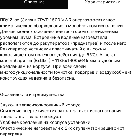
Описание
Характеристики
ПВУ Zilon (Зилон) ZPVP 1500 VWR энергоэффективное
климатическое оборудование в моноблочном исполнении.
Данная модель оснащена вентилятором с пониженным
уровнем шума. Встроенные водяные нагреватели
располагаются до рекуператора (преднагрев) и после него.
Рекуператор установки пластинчатый с высоким
коэффициентом полезного действия (до 65%). Агрегат
малогабаритен (ВхШхГ) – 1185х1400х645 мм с удобным
креплением на корпусе. При всей своей
многофункциональности (очистка, подогрев и воздухообмен)
конструкция надежна и безопасна.
Особенности и преимущества:
ВАШ ЗАКАЗ УСПЕШНО ОФОРМЛЕН!
Звуко- и теплоизолированный корпус
ЧТО-ТО ПОШЛО НЕ ТАК!
Снижение энергетических затрат за счет использования
теплоты вытяжного воздуха
Пожалуйста повторите попытку позже.
Удобные крепления на корпусе установки
Мы скоро свяжемся с вами.
Электрические нагреватели с 2-х ступенчатой защитой от
перегрева