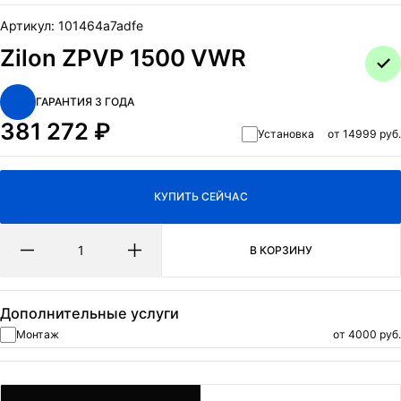
ОТПРАВИТЬ
Артикул:
101464a7adfe
Нажимая на кнопку Отправить я даю согласие на обработку
Zilon ZPVP 1500 VWR
персональных данных
и
политикa конфиденциальности.
ГАРАНТИЯ 3 ГОДА
381 272
₽
Установка
от 14999 руб.
КУПИТЬ СЕЙЧАС
В КОРЗИНУ
Дополнительные услуги
Монтаж
от 4000 руб.