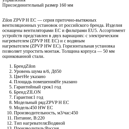
Присоединительный размер 160 мм
Zilon ZPVP H EC — серия приточно-вытяжных
вентиляционных установок от российского бренда. Изделия
оснащены вентиляторами EC и фильтрами EU5. Ассортимент
устройств представлен в двух вариациях: с электрическим
нагревателем (ZPVP HE EC) и с водяным
нагревателем (ZPVP HW EC). Горизонтальная установка
позволяет упростить монтаж. Толщина корпуса — 50 мм
оцинкованной стали.
Бренд
Zilon
Уровень шума в/б, Дб
50
Цвет
Не указано
Площадь помешения
Не указано
Гарантийный срок
1 год
Бренд:
ZILON
Гарантия:
1 год
Модельный ряд:
ZPVP H EC
Модель:
450 HW EC
Производительность, м3/час:
450
Питание, В:
220
Тип нагревателя:
Водяной
Производитель:
Россия