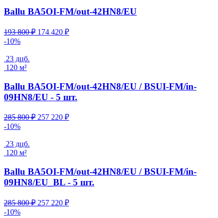
Ballu BA5OI-FM/out-42HN8/EU
Первоначальная
Текущая
193 800
₽
174 420
₽
цена
цена:
-10%
составляла
174
193
420 ₽.
23 дцб.
800 ₽.
120 м²
Ballu BA5OI-FM/out-42HN8/EU / BSUI-FM/in-
09HN8/EU - 5 шт.
Первоначальная
Текущая
285 800
₽
257 220
₽
цена
цена:
-10%
составляла
257
285
220 ₽.
23 дцб.
800 ₽.
120 м²
Ballu BA5OI-FM/out-42HN8/EU / BSUI-FM/in-
09HN8/EU_BL - 5 шт.
Первоначальная
Текущая
285 800
₽
257 220
₽
цена
цена:
-10%