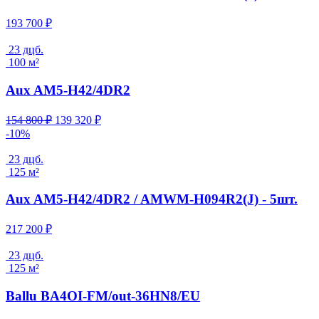
193 700
₽
23 дцб.
100 м²
Aux AM5-H42/4DR2
Первоначальная
Текущая
154 800
₽
139 320
₽
цена
цена:
-10%
составляла
139
154
320 ₽.
23 дцб.
800 ₽.
125 м²
Aux AM5-H42/4DR2 / AMWM-H094R2(J) - 5шт.
217 200
₽
23 дцб.
125 м²
Ballu BA4OI-FM/out-36HN8/EU