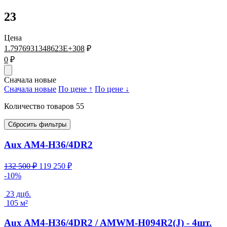
23
Цена
1.7976931348623E+308
₽
0
₽
Сначала новые
Сначала новые
По цене ↑
По цене ↓
Количество товаров 55
Сбросить фильтры
Aux AM4-H36/4DR2
Первоначальная
Текущая
132 500
₽
119 250
₽
цена
цена:
-10%
составляла
119
132
250 ₽.
23 дцб.
500 ₽.
105 м²
Aux AM4-H36/4DR2 / AMWM-H094R2(J) - 4шт.